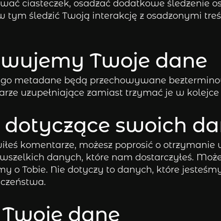
ywać ciasteczek, osadzać dodatkowe śledzenie o
 tym śledzić Twoją interakcję z osadzonymi treści
owujemy Twoje dane
 i jego metadane będą przechowywane beztermin
arze uzupełniające zamiast trzymać je w kolejce
 dotyczące swoich d
tawiłeś komentarze, możesz poprosić o otrzyman
szelkich danych, które nam dostarczyłeś. Możes
y o Tobie. Nie dotyczy to danych, które jeste
eczeństwa.
Twoje dane