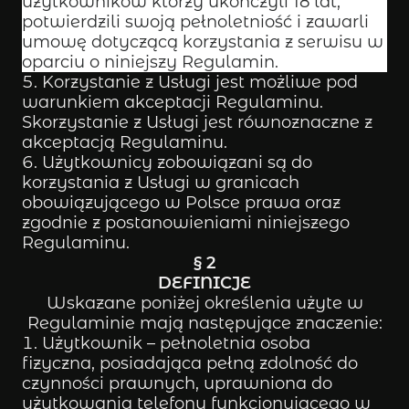
użytkowników którzy ukończyli 18 lat,
potwierdzili swoją pełnoletniość i zawarli
umowę dotyczącą korzystania z serwisu w
oparciu o niniejszy Regulamin.
Korzystanie z Usługi jest możliwe pod
warunkiem akceptacji Regulaminu.
Skorzystanie z Usługi jest równoznaczne z
akceptacją Regulaminu.
Użytkownicy zobowiązani są do
korzystania z Usługi w granicach
obowiązującego w Polsce prawa oraz
zgodnie z postanowieniami niniejszego
Regulaminu.
§ 2
DEFINICJE
Wskazane poniżej określenia użyte w
Regulaminie mają następujące znaczenie:
Użytkownik – pełnoletnia osoba
fizyczna, posiadająca pełną zdolność do
czynności prawnych, uprawniona do
użytkowania telefonu funkcjonującego w