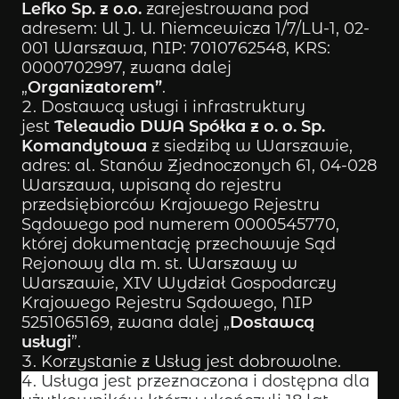
Lefko Sp. z o.o.
zarejestrowana pod
adresem: Ul J. U. Niemcewicza 1/7/LU-1, 02-
001 Warszawa, NIP: 7010762548, KRS:
0000702997, zwana dalej
„
Organizatorem”
.
Dostawcą usługi i infrastruktury
jest
Teleaudio DWA Spółka z o. o. Sp.
Komandytowa
z siedzibą w Warszawie,
adres: al. Stanów Zjednoczonych 61, 04-028
Warszawa, wpisaną do rejestru
przedsiębiorców Krajowego Rejestru
Sądowego pod numerem 0000545770,
której dokumentację przechowuje Sąd
Rejonowy dla m. st. Warszawy w
Warszawie, XIV Wydział Gospodarczy
Krajowego Rejestru Sądowego, NIP
5251065169, zwana dalej „
Dostawcą
usługi
”.
Korzystanie z Usług jest dobrowolne.
Usługa jest przeznaczona i dostępna dla